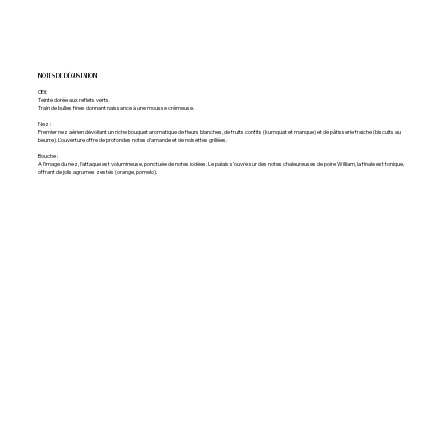
NOTES DE DÉGUSTATION
Œil:
Teinte dorée aux reflets verts.
Train de bulles fines donnant naissance à une mousse crémeuse.
Nez :
Premier nez aérien dévoilant un riche bouquet aromatique de fleurs blanches, de fruits confits (kumquat et manque) et de pâtisserie fraiche (biscuits au
beurre). L’ouverture offre de profondes notes d’amande et de noisettes grillées.
Bouche :
A l’image du nez, l’attaque est volumineuse, ponctuée de notes iodées. Le palais s’ouvre sur des notes chaleureuses de poire William, la finale est tonique,
offrant de jolis agrumes zestés (orange, pomelo).