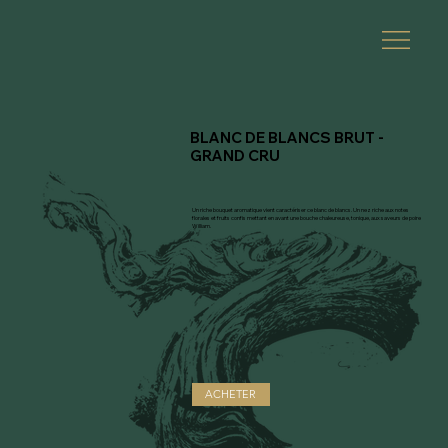
BLANC DE BLANCS BRUT -
GRAND CRU
Un riche bouquet aromatique vient caractériser ce blanc de blancs. Un nez riche aux notes
florales et fruits confis mettant en avant une bouche chaleureuse, tonique, aux saveurs de poire
William.
ACHETER