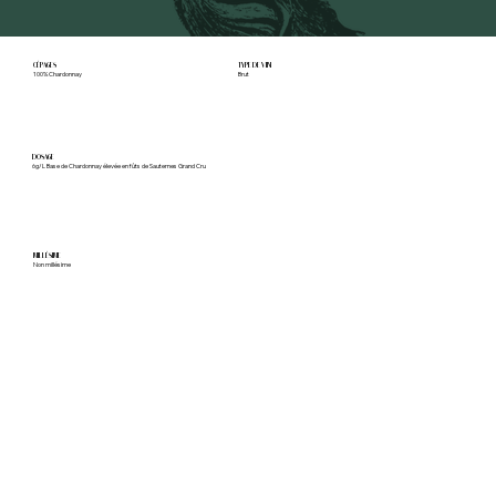
CÉPAGES
TYPE DE VIN
100% Chardonnay
Brut
DOSAGE
6g/L Base de Chardonnay élevée en fûts de Sauternes Grand Cru
MILLÉSIME
Non millésime